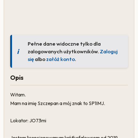
Pełne dane widoczne tylko dla
zalogowanych użytkowników.
Zaloguj
się
albo
załóż konto
.
Opis
Witam.
Mam na imię Szczepan a mój znak to SP1IMJ.
Lokator: JO73mi
Jestem licencjonowanym krótkofalowcem od 2019.