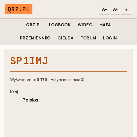
QRZ.PL
◐
A−
A+
QRZ.PL
LOGBOOK
WIDEO
MAPA
PRZEMIENNIKI
GIEŁDA
FORUM
LOGIN
SP1IMJ
Wyświetlenia:
3 175
· w tym miesiącu:
2
Kraj
Polska